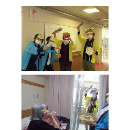
2022.11.17
①面会は、過去2週間以内に感染者、感染の疑いがある方や濃厚接
触者との接触がない方で、平熱であるなど、健康状態に問題がな
い方に限ります ②面会に来られる
方は18歳以上、2名様までとさせていただきま
す ③面会時間は30分以内
でお願いします。また、飲食はご遠慮くださ
い ④新型コ
ロナワクチンの3回目以降の接種を済ませておかれるよう、お願い
しま
す
⑤その他、施設に来られた際には、手洗い、
消毒、マスク着用等にご協力いただくよう、お願いします
2022.10.24
☆面会 再開のご案
内
10月19日に職員1名の新型コロナウイルス陽性が確認され、
利用者様へのご面会を一時見合わせていましたが、利用者様、当