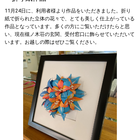
2021.06.02
☆槻ノ木荘祭を行いました。 槻ノ木荘は今年創立50年を迎えま
11
月
24
日に、利用者様より作品をいただきました。折り
す。槻ノ木荘祭も今回50回目と節目の催しであり、たくさんの関
紙で折られた立体の花々で、とても美しく仕上がっている
係者、ご家族をお呼びして盛大に行う予定でしたが、コロナ禍で
作品となっています。多くの方にご覧いただけたらと思
感染拡大を防ぐためになくなく入居者のみなさんと職員のみで行
い、現在槻ノ木荘の玄関、受付窓口に飾らせていただいて
いました。来年はぜひ安心して皆様をお呼びできることを切に願
います。
います。お越しの際はぜひご覧ください。
2021.05.04
☆しょうぶ湯に入りました。 槻ノ木荘ではその季節に合わせた
取り組みを行っています。今回は二日間に分かれて「しょうぶ
湯」を行いました。なかなか外出ができない中ではありますが、
利用者のみなさんには好評で「生き返ったー」「ああ、気持ちい
いわ～」ととても喜ばれていました。
2021.04.16
☆マナー研修を行いました。 新年度となり、また新しい職員を
迎え、改めて職員間のコミュニケーションのあり方、接遇やマナ
ーについての研修を行いました。 職員間で、声をかけあったり
対応してもらった際、「助かったな。ありがたいな。心地いい
な」と思ったことを付箋に書き、それを会議の場で読み上げま