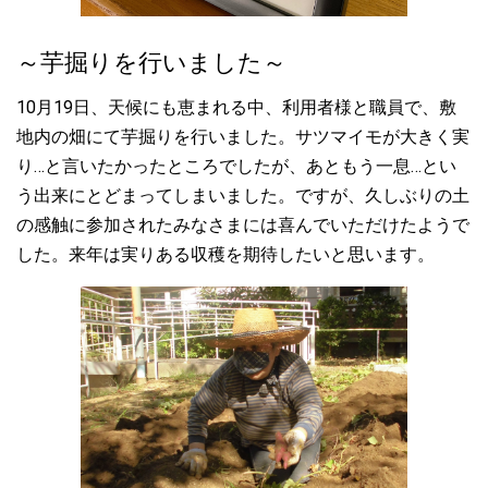
す。反対に「この対応はしんどかった。悲しくなるな」と思う職
員の対応も出し合いました。なかなかお互い気を使って「言いた
～芋掘りを行いました～
いことが言えない」ことがありますが、心地いい対応は継続し推
進していきながら、職員として働く仲間への良くない対応につい
10月
19
日、天候にも恵まれる中、利用者様と職員で、敷
ては職員全体で意識をして無くしていこうと職員間で確認し合い
地内の畑にて芋掘りを行いました。サツマイモが大きく実
ました。 「風通しの良い、働きやすい職場環境」を作っていくこ
とは「より良い利用者支援に繋がる」そんな思いで日々の業務に
り…と言いたかったところでしたが、あともう一息…とい
努めていきたいと思える研修会でした。
う出来にとどまってしまいました。ですが、久しぶりの土
の感触に参加されたみなさまには喜んでいただけたようで
2021.04.01
した。来年は実りある収穫を期待したいと思います。
☆新年度がスタートしました 新年度がスタートしました。コロ
ナ禍で外出や取り組みが制限さえている中ではありますが、感染
対策を徹底しつつ、利用者のみなさんが健康で張りのある生活を
送っていただけるよう、職員一同力を合わせて努めていきたいと
思います。どうぞよろしくお願いいたします。
2021.03.24
☆クロスバイクが入荷しました。 施設の地域交流スペースに
は、ウォーキングマシンやマッサージ機など、身体を動かしたり
リラックスできる機器を揃えています。今回、コロナ禍でもあ