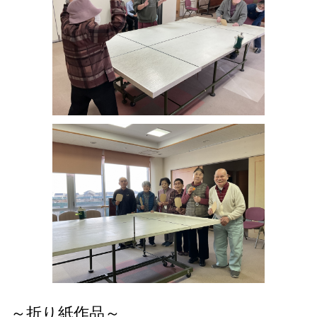
たかいご支援とご協力をお願い申し上げます。
2021.08.25
☆ワクチン接種が終了しました。 ３グループに分かれ、７月よ
り行ってきましたワクチン接種の２回目を本日、希望者全員終了
しました。 引き続き、感染しないよう手洗いやマスク、消毒な
どを徹底していきたいと思います。
2021.08.11
☆納涼会を行いました。 毎年行っています納涼会ですが、密を
避けるため２グループに分かれて納涼喫茶として行いました。ビ
ールに枝豆や唐揚げ、コーヒーにお菓子などを提供し、少しの時
間ですが暑さを忘れ、みなさん楽しく会話が弾んでいました。
2021.07.14
☆ワクチン接種がスタートしました。 本日からワクチン1回目の
接種がスタートしました。３グループに分かれて順次行っていき
ます。 希望される方には2回の接種を滞なく行えるよう、調整し
実施していきます。
～折り紙作品～