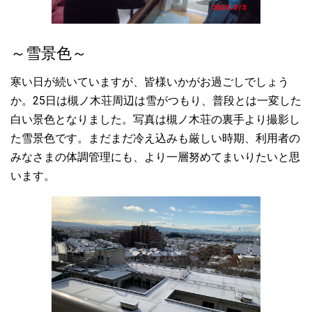
該職員以外の陰性が確認できたため、面会を再開させていただき
ます。引き続き、時間・人数制限を設けながらの面会となります
ので、ご理解、ご協力の程よろしくお願いいたします。
～雪景色～
2022.10.19
寒い日が続いていますが、皆様いかがお過ごしでしょう
☆面会 一時見合わせのご案
か。25日は槻ノ木荘周辺は雪がつもり、普段とは一変した
内 10月19日、職
員1名の新型コロナウイルス陽性が確認されました。これを受け
白い景色となりました。写真は槻ノ木荘の裏手より撮影し
て、利用者様へのご面会を一時見合わせることといたしました。
た雪景色です。まだまだ冷え込みも厳しい時期、利用者の
なお、現在のところ利用者様の発症はございません。面会再開の
みなさまの体調管理にも、より一層努めてまいりたいと思
際には当ホームページでもご案内させていただきます。たいへん
います。
ご迷惑をおかけいたしますが、ご理解、ご協力の程よろしくお願
いいたします。
2022.10.01
☆面会についてのごあんな
い
10月1日より利
用者様との共有スペースでの面会を再開させていただいておりま
す。概ね以下のような取り決めを設けさせていただいております