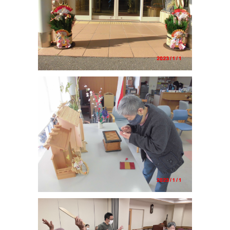
く故障をしても部品の製造が終了していて修理することができな
くなっていました。共同募金の補助を受けナースコール新調する
ことができ、入居者・職員ともに一安心しております。誠にあり
がとうございました。
2022.01.01
あけましておめでとうございます 旧年中は大変お世話になり
ました 新しい年コロナに負けず職員一同力を合わせて入居者様
の健康と豊かな暮らしの実現に向けて全力で取り組んでいきたい
と思います 本年もどうぞよろしくお願い致します
2021.12.08
☆祝 創立５０年 本日みなさまのおかげをもちまして創立５０
年を迎えることができました。これもひとえにみなさまからの多
大なるご支援の賜物と入居者はじめ職員一同、心から感謝申し上
げます。 槻ノ木荘は1971年全国で11番目、大阪府で唯一の盲養
護老人ホームとして設立されました。その後、建て替えを行い全
室個室になるなど、入居者のみなさまのよりよい暮らしに向け全
力で取り組んで参りました。これからも地域のみなさまに支えな
がら、精一杯取り組んでいく所存です。今後ともみなさまのあた