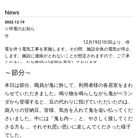
News
2022.12.19
☆停電のお知ら
せ
12月19日10:00より、停
電を伴う電気工事を実施します。その間、施設全体の電気が停止
します。施設に連絡がとれないことが想定されますので、ご了承
ください。なお復旧は14:00を予定しております。
～節分～
2022.11.17
☆面会 見合わせ予定のご案
本日は節分。職員が鬼に扮して、利用者様の各居室をまわ
内
らせていただきました。鳴り物を鳴らしながら鬼がベラン
新型コロナウイルス第8波に備え、12月11日(日)よ
ダから登場すると、豆の代わりに投げていただいたのは、
り当面の間、ご面会受付を見合わせることと致しました。皆様に
袋入りの甘納豆。皆様、気合を入れて鬼を追い払ってくだ
はたいへんご不便をおかけしますが、ご理解とご協力のほど、よ
ろしくお願い致します。なお、12月10日(土)までは、共有スペー
さいました。中には「鬼も内～」と、やさしく接してくだ
スにて30分以内のご面会が可能ですので、事前にご連絡いただい
さる方も…。それぞれ思い思いに楽しんでくださった様子
た上でご来訪いただきますよう、また下記の内容についてご協力
でした。
をお願い申し上げます。