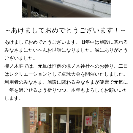
ので、ご理解、ご協力の程、よろしくお願いいたしま
す。
①面会は、過去2週間以内に感染者、感染の疑
いがある方や濃厚接触者との接触がない方で、平熱であるなど、
健康状態に問題がない方に限りま
～あけましておめでとうございます！～
す ②面会に来られる方は18歳以
上、2名様までとさせていただきま
あけましておめでとうございます。旧年中は施設に関わる
す ③面会時間は30分以内
みなさまにたいへんお世話になりました。誠にありがとう
でお願いしま
ございました。
す ④新型コ
槻ノ木荘では、元旦は恒例の槻ノ木神社へのお参り、二日
ロナワクチンの3回目以降の接種を済ませておかれるよう、お願い
しま
はレクリエーションとして卓球大会を開催いたしました。
す
利用者のみなさま、施設に関わるみなさまが健康で元気に
⑤その他、施設に来られた際には、手洗い、
一年を過ごせるよう祈りつつ、本年もよろしくお願いいた
消毒、マスク着用等にご協力いただくよう、お願いしま
します。
す
2022.01.31
この度、共同募金の補助を受けて、新しい電話機器とナースコー
ルの入れ替えを行いました。ナースコールは入居されている方の
安全を確保するために無くてはならないものです。以前の物は古