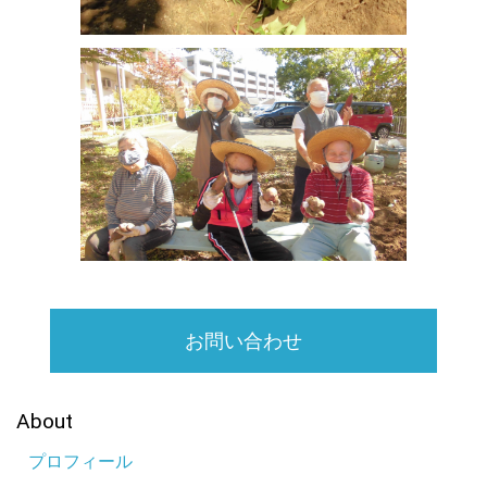
り、より機器を充実させようと背もたれのついたクロスバイクを
購入。どうしても運動不足になりやすい中、しっかりと汗を流せ
るようにしたいと思います。
2021.03.11
☆梅が満開になりました。 施設玄関前の梅が今年も満開になり
ました。きれいな花がぼんぼりのように梅色に色づき、その下で
利用者のみなさんはパシャリと記念撮影をしました。今年は桜の
開花も早いようです。次は桜のお花見が楽しみです。
2021.02.24
☆買い物代行をしています。 緊急事態宣言が出ている中、施設
では利用者のみなさんに外出禁止のご協力をいただいています。
外に出れない中、現在嗜好品などみなさんのご希望を聞き取り、
お問い合わせ
職員が買い物代行しています。
2021.02.03
☆豆まきを行いました。 今年の節分は2月2日でしたが、本日豆
About
まきを行いました。コロナ禍であり、みなさん集まって行うこと
プロフィール
はできませんでしたが、鬼に扮した職員が各居室のベランダに周
り、「福は内、鬼は外」と豆まきを行いました。